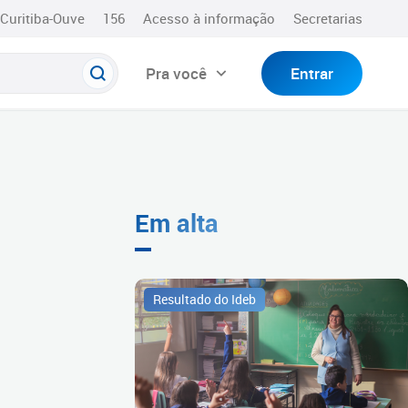
Curitiba-Ouve
156
Acesso à informação
Secretarias
Pra você
Entrar
Em alta
Resultado do Ideb