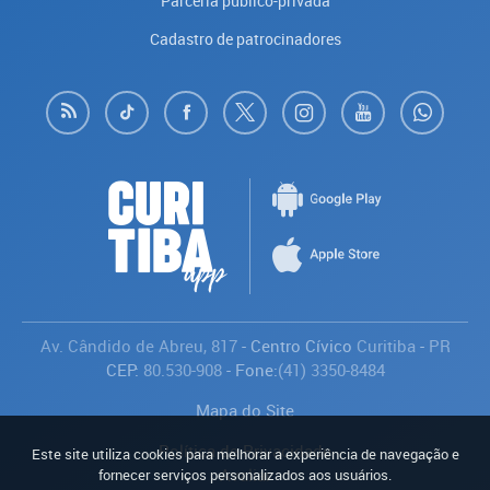
Parceria público-privada
Cadastro de patrocinadores
Av. Cândido de Abreu, 817
- Centro Cívico
Curitiba
-
PR
CEP:
80.530-908
- Fone:
(41) 3350-8484
Mapa do Site
Política de Privacidade
Este site utiliza cookies para melhorar a experiência de navegação e
Avaliar
fornecer serviços personalizados aos usuários.