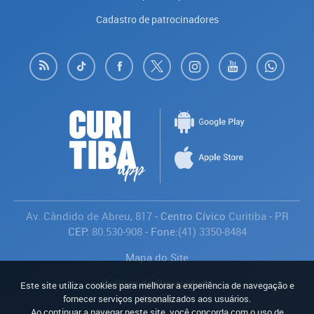
Cadastro de patrocinadores
Av. Cândido de Abreu, 817
- Centro Cívico
Curitiba
-
PR
CEP:
80.530-908
- Fone:
(41) 3350-8484
Mapa do Site
Política de Privacidade
Este site utiliza cookies para melhorar a experiência de navegação e
Avaliar
fornecer serviços personalizados aos usuários.
Ao continuar a navegar neste site, você concorda com o uso de