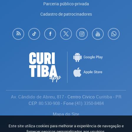
Parceria público-privada
Cadastro de patrocinadores
Av. Cândido de Abreu, 817
- Centro Cívico
Curitiba
-
PR
CEP:
80.530-908
- Fone:
(41) 3350-8484
Mapa do Site
Política de Privacidade
Este site utiliza cookies para melhorar a experiência de navegação e
Avaliar
fornecer serviços personalizados aos usuários.