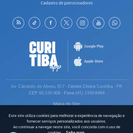
Cadastro de patrocinadores
Av. Cândido de Abreu, 817
- Centro Cívico
Curitiba
-
PR
CEP:
80.530-908
- Fone:
(41) 3350-8484
Mapa do Site
Política de Privacidade
Este site utiliza cookies para melhorar a experiência de navegação e
Avaliar
fornecer serviços personalizados aos usuários.
Ao continuar a navegar neste site, você concorda com o uso de
cookies.
Saiba mais
.