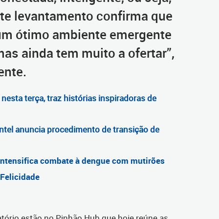
ste levantamento confirma que
 um ótimo ambiente emergente
mas ainda tem muito a ofertar”,
ente.
 nesta terça, traz histórias inspiradoras de
ntel anuncia procedimento de transição de
 intensifica combate à
dengue
com mutirões
 Felicidade
atório estão no Pinhão Hub que hoje reúne as