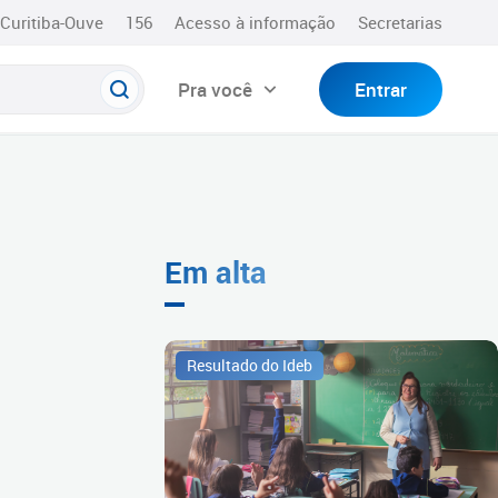
Curitiba-Ouve
156
Acesso à informação
Secretarias
Pra você
Entrar
Em alta
Resultado do Ideb