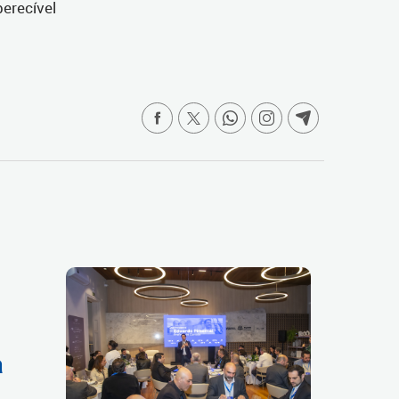
perecível
a