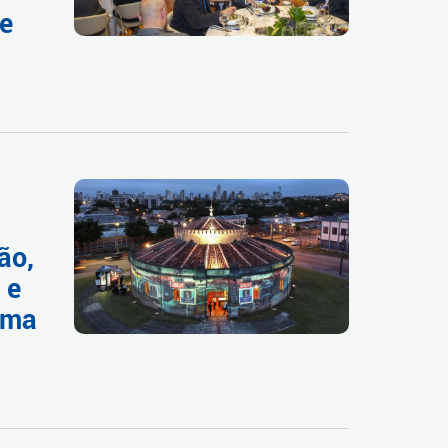
de
ão,
 e
ima