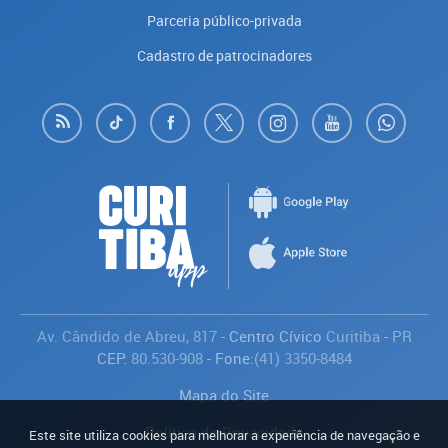
Parceria público-privada
Cadastro de patrocinadores
Av. Cândido de Abreu, 817
- Centro Cívico
Curitiba
-
PR
CEP:
80.530-908
- Fone:
(41) 3350-8484
Mapa do Site
Política de Privacidade
Este site utiliza cookies para melhorar a experiência de navegação e