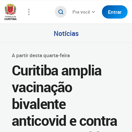
Entrar
Pra você
Notícias
A partir desta quarta-feira
Curitiba amplia
vacinação
bivalente
anticovid e contra