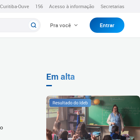
Curitiba-Ouve
156
Acesso à informação
Secretarias
Pra você
Entrar
Em alta
Resultado do Ideb
do