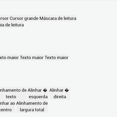
rsor
Cursor grande
Máscara de leitura
ia de leitura
xto maior
Texto maior
Texto maior
inhamento de
Alinhar �
Alinhar �
texto
esquerda
direita
inhar ao
Alinhamento de
centro
largura total