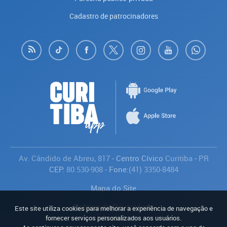
Cadastro de patrocinadores
Av. Cândido de Abreu, 817
- Centro Cívico
Curitiba
-
PR
CEP:
80.530-908
- Fone:
(41) 3350-8484
Mapa do Site
Política de Privacidade
Este site utiliza cookies para melhorar a experiência de navegação e
Avaliar
fornecer serviços personalizados aos usuários.