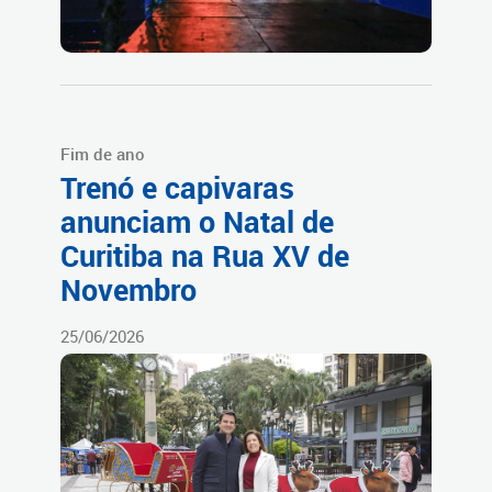
Fim de ano
Trenó e capivaras
anunciam o Natal de
Curitiba na Rua XV de
Novembro
25/06/2026