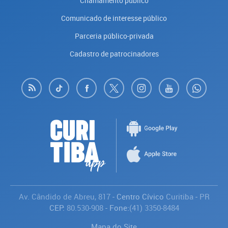
Chamamento público
Comunicado de interesse público
Parceria público-privada
Cadastro de patrocinadores
Av. Cândido de Abreu, 817
- Centro Cívico
Curitiba
-
PR
CEP:
80.530-908
- Fone:
(41) 3350-8484
Mapa do Site