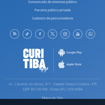
Comunicado de interesse público
Parceria público-privada
Cadastro de patrocinadores
Av. Cândido de Abreu, 817
- Centro Cívico
Curitiba
-
PR
CEP:
80.530-908
- Fone:
(41) 3350-8484
Mapa do Site