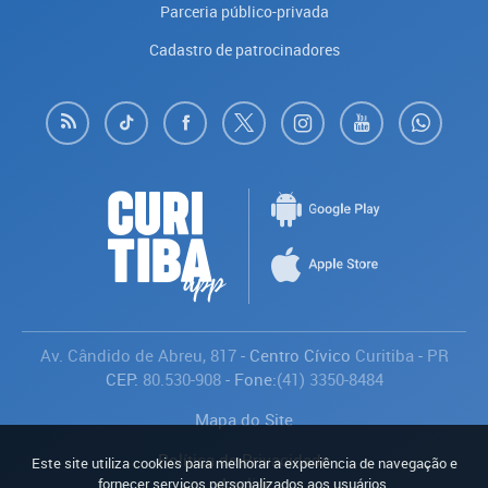
Parceria público-privada
Cadastro de patrocinadores
Av. Cândido de Abreu, 817
- Centro Cívico
Curitiba
-
PR
CEP:
80.530-908
- Fone:
(41) 3350-8484
Mapa do Site
Política de Privacidade
Este site utiliza cookies para melhorar a experiência de navegação e
Avaliar
fornecer serviços personalizados aos usuários.