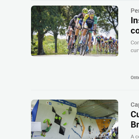
Pe
In
c
Com
cur
Ont
Ca
C
Br
A c