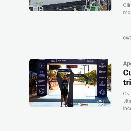
Olí
mod
04/
Ap
Cu
tr
Os 
Jít
inc