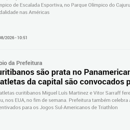
mpico de Escalada Esportiva, no Parque Olímpico do Caj
alidade nas Américas
08/2026 - 10:51
oio da Prefeitura
ritibanos são prata no Panamerican
iatletas da capital são convocados p
atletas curitibanos Miguel Luís Martinez e Vitor Sarraff fe
su, nos EUA, no fim de semana. Prefeitura também celebra 
entivados para os Jogos Sul-Americanos de Triathlon