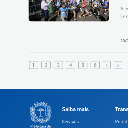
A e
Laz
29/
1
2
3
4
5
6
›
»
Saiba mais
Tran
Serviços
Portal