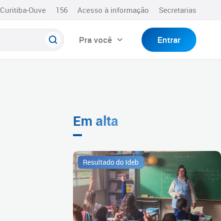
Curitiba-Ouve
156
Acesso à informação
Secretarias
Pra você
Entrar
Em alta
Resultado do Ideb