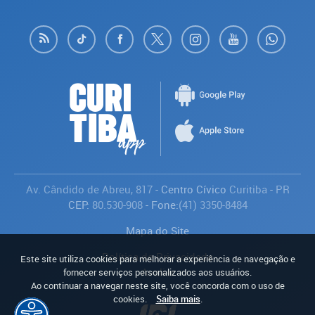
Av. Cândido de Abreu, 817
- Centro Cívico
Curitiba
-
PR
CEP:
80.530-908
- Fone:
(41) 3350-8484
Mapa do Site
Política de Privacidade
Este site utiliza cookies para melhorar a experiência de navegação e
Avaliar
fornecer serviços personalizados aos usuários.
Ao continuar a navegar neste site, você concorda com o uso de
cookies.
Saiba mais
.