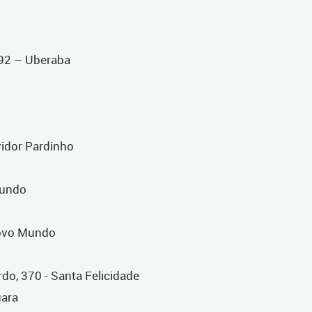
92 – Uberaba
vidor Pardinho
Mundo
Novo Mundo
o, 370 - Santa Felicidade
uara