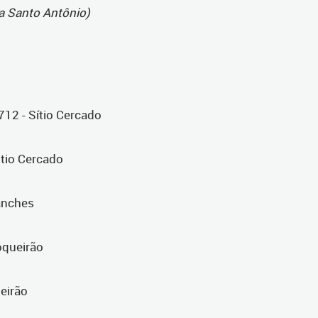
a Santo Antônio)
712 - Sítio Cercado
itio Cercado
anches
oqueirão
ueirão