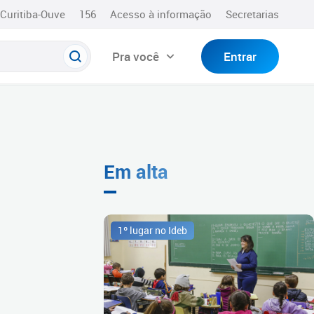
Curitiba-Ouve
156
Acesso à informação
Secretarias
Pra você
Entrar
Em alta
1º lugar no Ideb