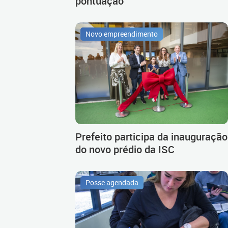
pontuação
Novo empreendimento
Prefeito participa da inauguração
do novo prédio da ISC
Posse agendada