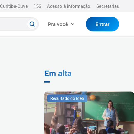
Curitiba-Ouve
156
Acesso à informação
Secretarias
Pra você
Entrar
Em alta
Resultado do Ideb