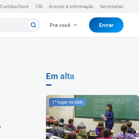
Curitiba-Ouve
156
Acesso à informação
Secretarias
Pra você
Entrar
Em alta
1º lugar no Ideb
à