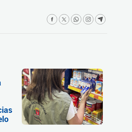
a
cias
elo