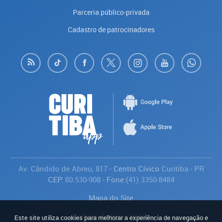
Parceria público-privada
Cadastro de patrocinadores
Av. Cândido de Abreu, 817
- Centro Cívico
Curitiba
-
PR
CEP:
80.530-908
- Fone:
(41) 3350-8484
Mapa do Site
Política de Privacidade
Este site utiliza cookies para melhorar a experiência de navegação e