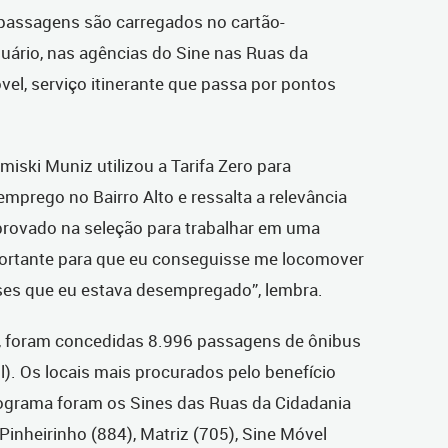
 passagens são carregados no cartão-
suário, nas agências do Sine nas Ruas da
el, serviço itinerante que passa por pontos
ski Muniz utilizou a Tarifa Zero para
emprego no Bairro Alto e ressalta a relevância
 aprovado na seleção para trabalhar em uma
mportante para que eu conseguisse me locomover
meses que eu estava desempregado”, lembra.
 foram concedidas 8.996 passagens de ônibus
l). Os locais mais procurados pelo benefício
ograma foram os Sines das Ruas da Cidadania
inheirinho (884), Matriz (705), Sine Móvel