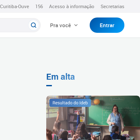
Curitiba-Ouve
156
Acesso à informação
Secretarias
Pra você
Entrar
Em alta
Resultado do Ideb