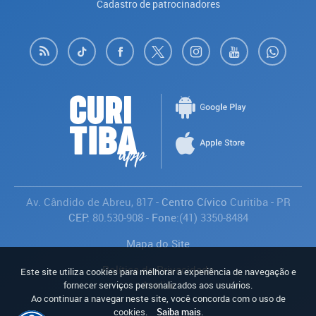
Cadastro de patrocinadores
Av. Cândido de Abreu, 817
- Centro Cívico
Curitiba
-
PR
CEP:
80.530-908
- Fone:
(41) 3350-8484
Mapa do Site
Política de Privacidade
Este site utiliza cookies para melhorar a experiência de navegação e
Avaliar
fornecer serviços personalizados aos usuários.
Ao continuar a navegar neste site, você concorda com o uso de
cookies.
Saiba mais
.