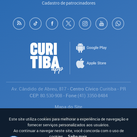
Cadastro de patrocinadores
Av. Cândido de Abreu, 817
- Centro Cívico
Curitiba
-
PR
CEP:
80.530-908
- Fone:
(41) 3350-8484
Mapa do Site
Política de Privacidade
Este site utiliza cookies para melhorar a experiência de navegação e
Avaliar
fornecer serviços personalizados aos usuários.
Ao continuar a navegar neste site, você concorda com o uso de
cookies.
Saiba mais
.