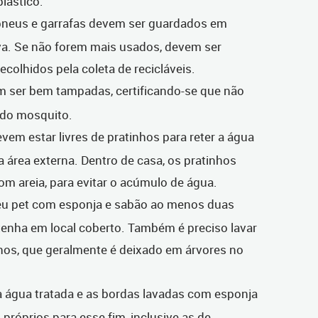
lástico.
, pneus e garrafas devem ser guardados em
va. Se não forem mais usados, devem ser
colhidos pela coleta de recicláveis.
m ser bem tampadas, certificando-se que não
a do mosquito.
vem estar livres de pratinhos para reter a água
a área externa. Dentro de casa, os pratinhos
m areia, para evitar o acúmulo de água.
eu pet com esponja e sabão ao menos duas
enha em local coberto. Também é preciso lavar
os, que geralmente é deixado em árvores no
a água tratada e as bordas lavadas com esponja
róprios para esse fim, inclusive as de