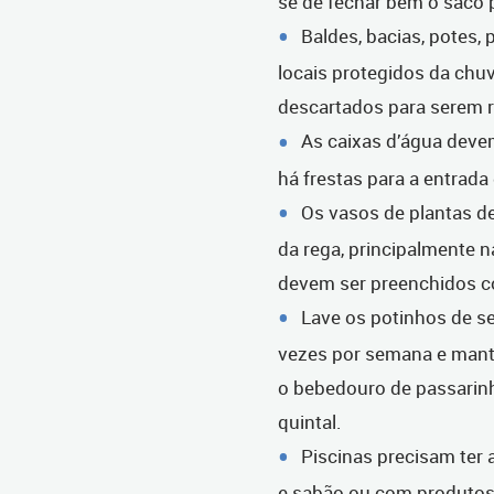
se de fechar bem o saco p
Baldes, bacias, potes
locais protegidos da chu
descartados para serem re
As caixas d’água deve
há frestas para a entrad
Os vasos de plantas de
da rega, principalmente n
devem ser preenchidos co
Lave os potinhos de s
vezes por semana e mant
o bebedouro de passarinh
quintal.
Piscinas precisam ter 
e sabão ou com produtos p