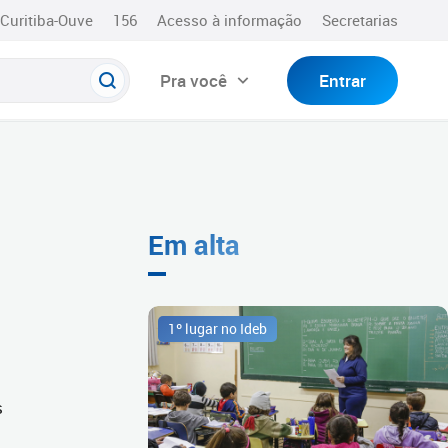
Curitiba-Ouve
156
Acesso à informação
Secretarias
Pra você
Entrar
Em alta
1º lugar no Ideb
s