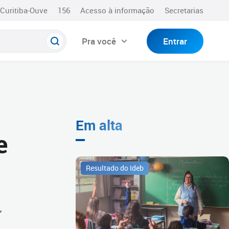
Curitiba-Ouve
156
Acesso à informação
Secretarias
Pra você
Entrar
Em alta
e
Resultado do Ideb
,