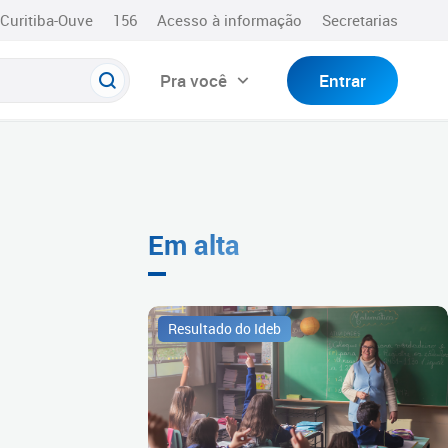
Curitiba-Ouve
156
Acesso à informação
Secretarias
Pra você
Entrar
Em alta
Resultado do Ideb