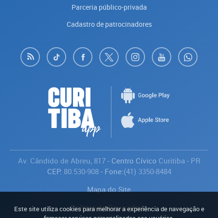
Parceria público-privada
Cadastro de patrocinadores
Av. Cândido de Abreu, 817
- Centro Cívico
Curitiba
-
PR
CEP:
80.530-908
- Fone:
(41) 3350-8484
Mapa do Site
Política de Privacidade
Este site utiliza cookies para melhorar a experiência de navegação e