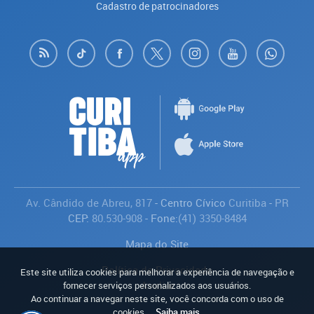
Cadastro de patrocinadores
Av. Cândido de Abreu, 817
- Centro Cívico
Curitiba
-
PR
CEP:
80.530-908
- Fone:
(41) 3350-8484
Mapa do Site
Política de Privacidade
Este site utiliza cookies para melhorar a experiência de navegação e
Avaliar
fornecer serviços personalizados aos usuários.
Ao continuar a navegar neste site, você concorda com o uso de
cookies.
Saiba mais
.