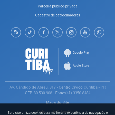
Parceria público-privada
Cadastro de patrocinadores
Av. Cândido de Abreu, 817
- Centro Cívico
Curitiba
-
PR
CEP:
80.530-908
- Fone:
(41) 3350-8484
Mapa do Site
Política de Privacidade
Este site utiliza cookies para melhorar a experiência de navegação e