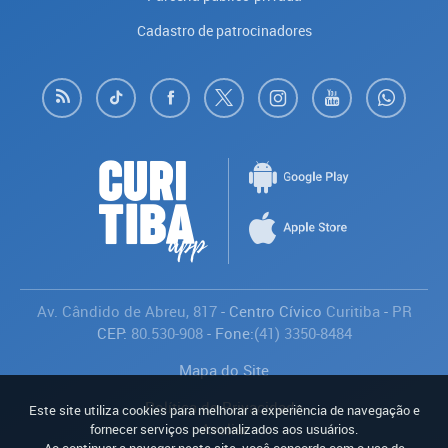
Cadastro de patrocinadores
Av. Cândido de Abreu, 817
- Centro Cívico
Curitiba
-
PR
CEP:
80.530-908
- Fone:
(41) 3350-8484
Mapa do Site
Política de Privacidade
Este site utiliza cookies para melhorar a experiência de navegação e
Avaliar
fornecer serviços personalizados aos usuários.