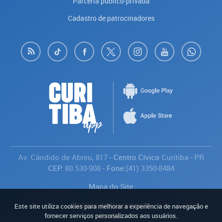
Parceria público-privada
Cadastro de patrocinadores
Av. Cândido de Abreu, 817
- Centro Cívico
Curitiba
-
PR
CEP:
80.530-908
- Fone:
(41) 3350-8484
Mapa do Site
Política de Privacidade
Este site utiliza cookies para melhorar a experiência de navegação e
Avaliar
fornecer serviços personalizados aos usuários.