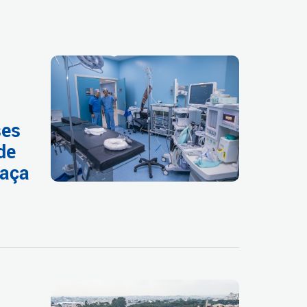
ses
de
raça