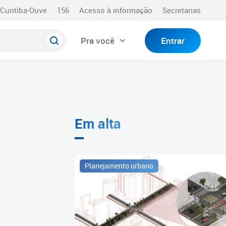
Curitiba-Ouve
156
Acesso à informação
Secretarias
Pra você
Entrar
Em alta
Planejamento urbano