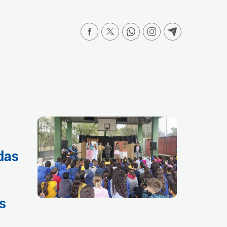
das
s
s