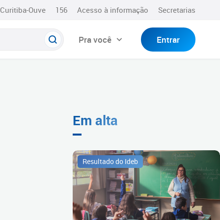
Curitiba-Ouve
156
Acesso à informação
Secretarias
Pra você
Entrar
Em alta
Resultado do Ideb