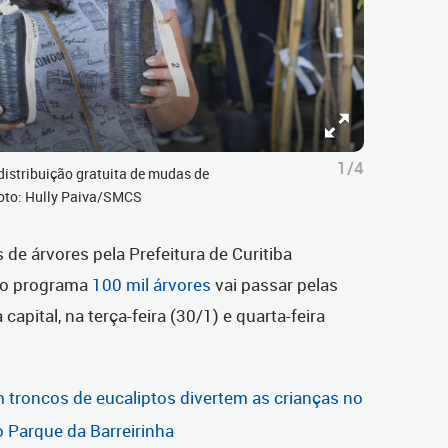
1/4
 distribuição gratuita de mudas de
Foto: Hully Paiva/SMCS
 de árvores pela Prefeitura de Curitiba
 do programa
100 mil árvores
vai passar pelas
capital, na terça-feira (30/1) e quarta-feira
troncos de eucaliptos divertem as crianças no
o Parque da Barreirinha