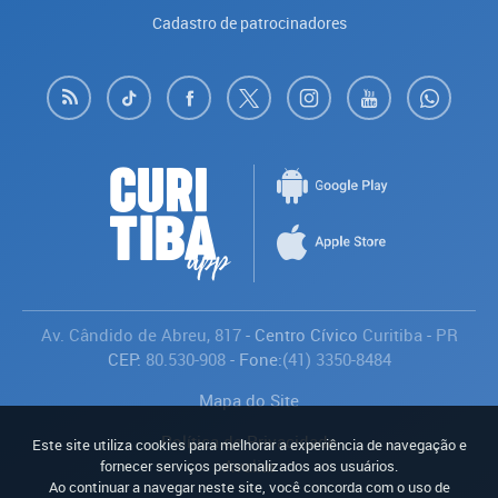
Cadastro de patrocinadores
Av. Cândido de Abreu, 817
- Centro Cívico
Curitiba
-
PR
CEP:
80.530-908
- Fone:
(41) 3350-8484
Mapa do Site
Política de Privacidade
Este site utiliza cookies para melhorar a experiência de navegação e
Avaliar
fornecer serviços personalizados aos usuários.
Ao continuar a navegar neste site, você concorda com o uso de