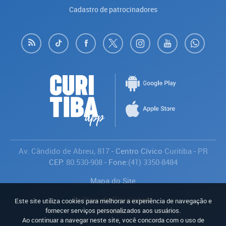
Cadastro de patrocinadores
Av. Cândido de Abreu, 817
- Centro Cívico
Curitiba
-
PR
CEP:
80.530-908
- Fone:
(41) 3350-8484
Mapa do Site
Política de Privacidade
Este site utiliza cookies para melhorar a experiência de navegação e
Avaliar
fornecer serviços personalizados aos usuários.
Ao continuar a navegar neste site, você concorda com o uso de