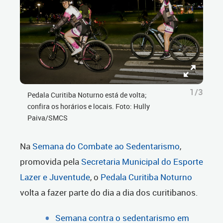
1/3
Pedala Curitiba Noturno está de volta;
confira os horários e locais. Foto: Hully
Paiva/SMCS
Na
Semana do Combate ao Sedentarismo
,
promovida pela
Secretaria Municipal do Esporte
Lazer e Juventude
, o
Pedala Curitiba Noturno
volta a fazer parte do dia a dia dos curitibanos.
Semana contra o sedentarismo em