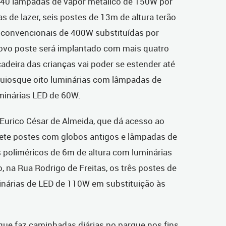
140 lâmpadas de vapor metálico de 150W por
s de lazer, seis postes de 13m de altura terão
 convencionais de 400W substituídas por
ovo poste será implantado com mais quatro
adeira das crianças vai poder se estender até
quiosque oito luminárias com lâmpadas de
minárias LED de 60W.
 Eurico César de Almeida, que dá acesso ao
sete postes com globos antigos e lâmpadas de
poliméricos de 6m de altura com luminárias
 na Rua Rodrigo de Freitas, os três postes de
inárias de LED de 110W em substituição às
 que faz caminhadas diárias no parque nos fins