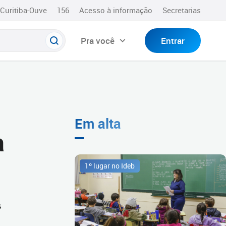
Curitiba-Ouve
156
Acesso à informação
Secretarias
Pra você
Entrar
Em alta
a
1º lugar no Ideb
s