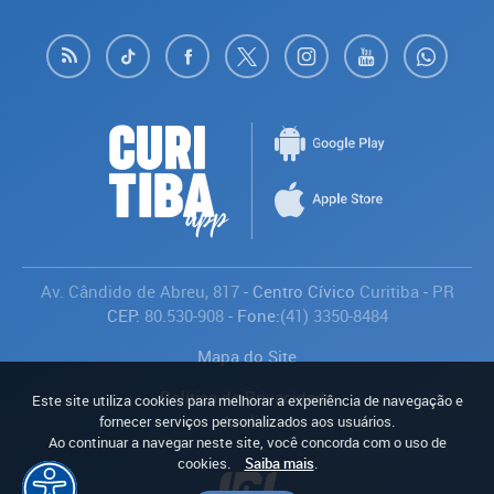
Av. Cândido de Abreu, 817
- Centro Cívico
Curitiba
-
PR
CEP:
80.530-908
- Fone:
(41) 3350-8484
Mapa do Site
Política de Privacidade
Este site utiliza cookies para melhorar a experiência de navegação e
Avaliar
fornecer serviços personalizados aos usuários.
Ao continuar a navegar neste site, você concorda com o uso de
cookies.
Saiba mais
.