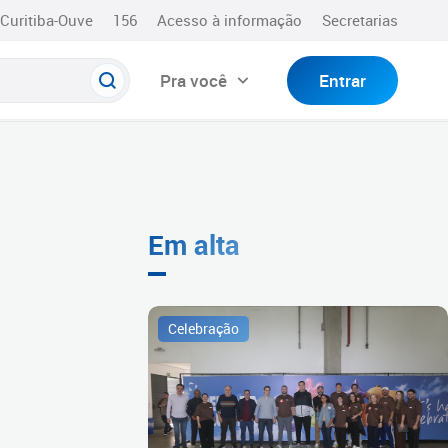
Curitiba-Ouve
156
Acesso à informação
Secretarias
Pra você
Entrar
Em alta
n
Celebração