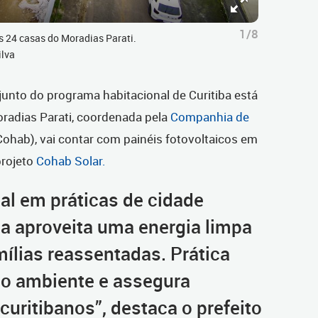
1/8
s 24 casas do Moradias Parati.
ilva
unto do programa habitacional de Curitiba está
radias Parati, coordenada pela
Companhia de
ohab), vai contar com painéis fotovoltaicos em
rojeto
Cohab Solar.
al em práticas de cidade
iba aproveita uma energia limpa
mílias reassentadas. Prática
io ambiente e assegura
uritibanos”, destaca o prefeito