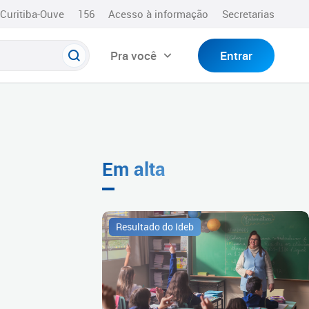
Curitiba-Ouve
156
Acesso à informação
Secretarias
Pra você
Entrar
Em alta
Resultado do Ideb