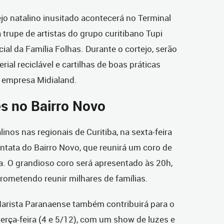
jo natalino inusitado acontecerá no Terminal
 trupe de artistas do grupo curitibano Tupi
ial da Família Folhas. Durante o cortejo, serão
erial reciclável e cartilhas de boas práticas
a empresa Midialand.
es no Bairro Novo
nos nas regionais de Curitiba, na sexta-feira
antata do Bairro Novo, que reunirá um coro de
a. O grandioso coro será apresentado às 20h,
prometendo reunir milhares de famílias.
Marista Paranaense também contribuirá para o
terça-feira (4 e 5/12), com um show de luzes e