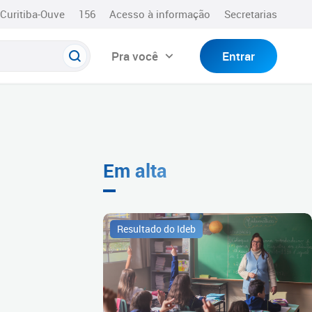
Curitiba-Ouve
156
Acesso à informação
Secretarias
Pra você
Entrar
Em alta
Resultado do Ideb