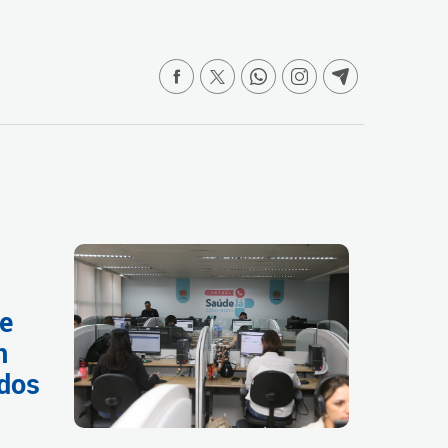
de
m
 dos