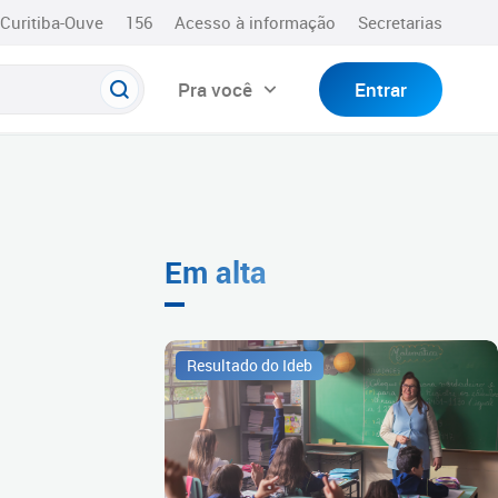
Curitiba-Ouve
156
Acesso à informação
Secretarias
Pra você
Entrar
Em alta
Resultado do Ideb