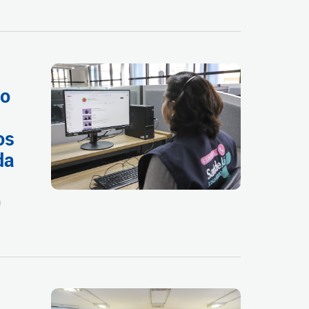
do
os
da
0