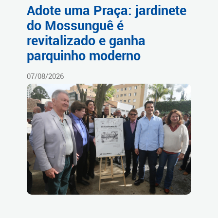
Adote uma Praça: jardinete
do Mossunguê é
revitalizado e ganha
parquinho moderno
07/08/2026