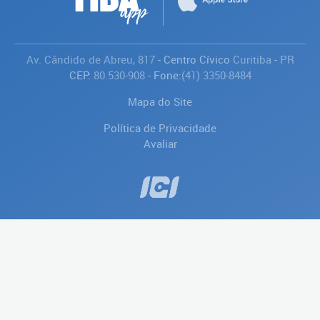
Av. Cândido de Abreu, 817
- Centro Cívico
Curitiba
-
PR
CEP:
80.530-908
- Fone:
(41) 3350-8484
Mapa do Site
Política de Privacidade
Avaliar