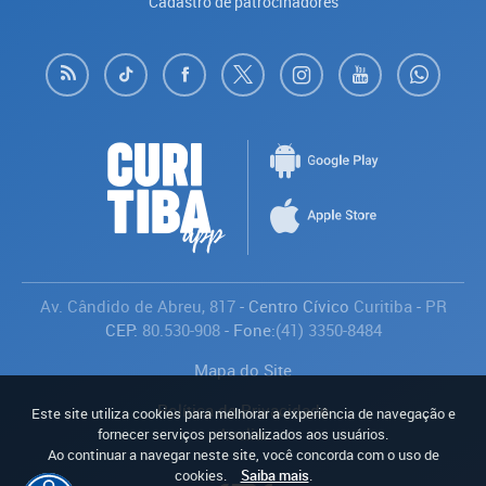
Cadastro de patrocinadores
Av. Cândido de Abreu, 817
- Centro Cívico
Curitiba
-
PR
CEP:
80.530-908
- Fone:
(41) 3350-8484
Mapa do Site
Política de Privacidade
Este site utiliza cookies para melhorar a experiência de navegação e
Avaliar
fornecer serviços personalizados aos usuários.
Ao continuar a navegar neste site, você concorda com o uso de
cookies.
Saiba mais
.