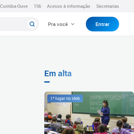
Curitiba-Ouve
156
Acesso à informação
Secretarias
Pra você
Entrar
Em alta
1º lugar no Ideb