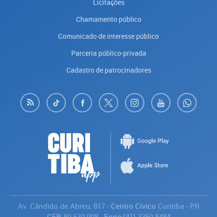
Licitações
Chamamento público
Comunicado de interesse público
Parceria público-privada
Cadastro de patrocinadores
Av. Cândido de Abreu, 817
- Centro Cívico
Curitiba
-
PR
CEP:
80.530-908
- Fone:
(41) 3350-8484