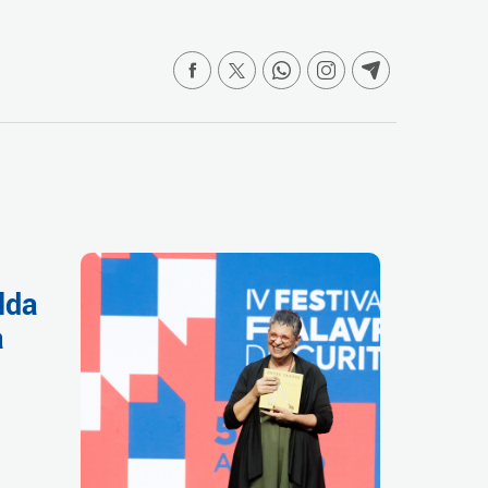
lda
a