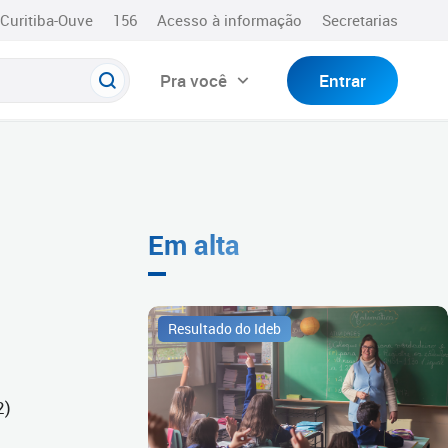
Curitiba-Ouve
156
Acesso à informação
Secretarias
Pra você
Entrar
Em alta
Resultado do Ideb
2)