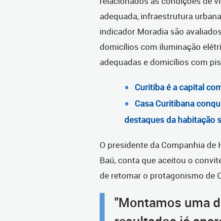
relacionados às condições de v
adequada, infraestrutura urbana
indicador Moradia são avaliados
domicílios com iluminação elét
adequadas e domicílios com pi
Curitiba é a capital co
Casa Curitibana conqui
destaques da habitação so
O presidente da Companhia de H
Baú, conta que aceitou o convit
de retomar o protagonismo de Cu
"Montamos uma dir