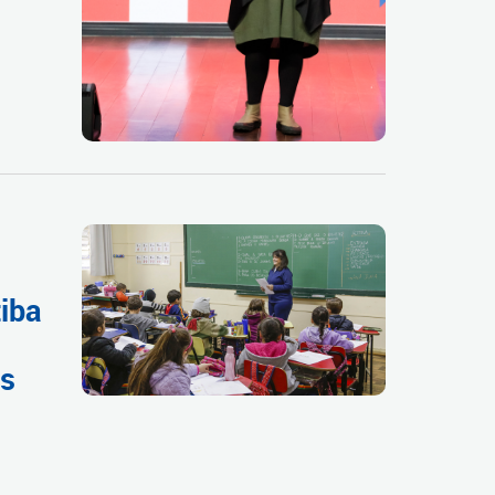
tiba
as